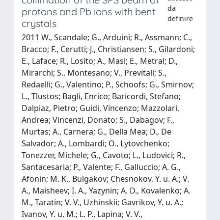
da
protons and Pb ions with bent
definire
crystals
2011 W., Scandale; G., Arduini; R., Assmann; C.,
Bracco; F., Cerutti; J., Christiansen; S., Gilardoni;
E., Laface; R., Losito; A., Masi; E., Metral; D.,
Mirarchi; S., Montesano; V., Previtali; S.,
Redaelli; G., Valentino; P., Schoofs; G., Smirnov;
L., Tlustos; Bagli, Enrico; Baricordi, Stefano;
Dalpiaz, Pietro; Guidi, Vincenzo; Mazzolari,
Andrea; Vincenzi, Donato; S., Dabagov; F.,
Murtas; A., Carnera; G., Della Mea; D., De
Salvador; A., Lombardi; O., Lytovchenko;
Tonezzer, Michele; G., Cavoto; L., Ludovici; R.,
Santacesaria; P., Valente; F., Galluccio; A. G.,
Afonin; M. K., Bulgakov; Chesnokov, Y. u. A.; V.
A., Maisheev; I. A., Yazynin; A. D., Kovalenko; A.
M., Taratin; V. V., Uzhinskii; Gavrikov, Y. u. A.;
Ivanov, Y. u. M.; L. P., Lapina; V. V.,