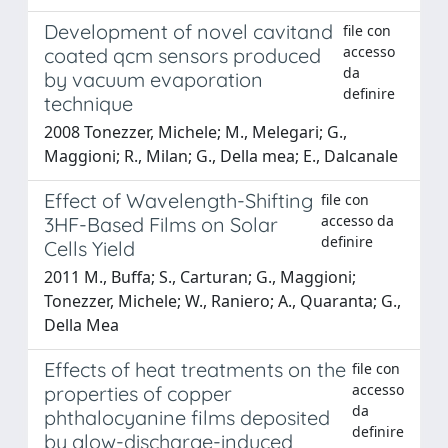
Development of novel cavitand
file con
accesso
coated qcm sensors produced
da
by vacuum evaporation
definire
technique
2008 Tonezzer, Michele; M., Melegari; G.,
Maggioni; R., Milan; G., Della mea; E., Dalcanale
Effect of Wavelength-Shifting
file con
accesso da
3HF-Based Films on Solar
definire
Cells Yield
2011 M., Buffa; S., Carturan; G., Maggioni;
Tonezzer, Michele; W., Raniero; A., Quaranta; G.,
Della Mea
Effects of heat treatments on the
file con
accesso
properties of copper
da
phthalocyanine films deposited
definire
by glow-discharge-induced