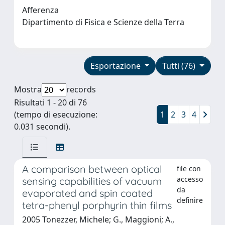
Afferenza
Dipartimento di Fisica e Scienze della Terra
Esportazione
Tutti (76)
Mostra
records
Risultati 1 - 20 di 76
(tempo di esecuzione:
1
2
3
4
0.031 secondi).
A comparison between optical
file con
accesso
sensing capabilities of vacuum
da
evaporated and spin coated
definire
tetra-phenyl porphyrin thin films
2005 Tonezzer, Michele; G., Maggioni; A.,