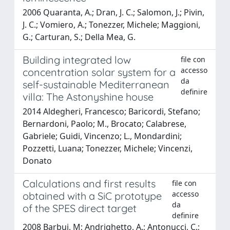
2006 Quaranta, A.; Dran, J. C.; Salomon, J.; Pivin,
J. C.; Vomiero, A.; Tonezzer, Michele; Maggioni,
G.; Carturan, S.; Della Mea, G.
Building integrated low
file con
accesso
concentration solar system for a
da
self-sustainable Mediterranean
definire
villa: The Astonyshine house
2014 Aldegheri, Francesco; Baricordi, Stefano;
Bernardoni, Paolo; M., Brocato; Calabrese,
Gabriele; Guidi, Vincenzo; L., Mondardini;
Pozzetti, Luana; Tonezzer, Michele; Vincenzi,
Donato
Calculations and first results
file con
accesso
obtained with a SiC prototype
da
of the SPES direct target
definire
2008 Barbui, M; Andrighetto, A.; Antonucci, C.;