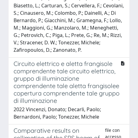
Biasetto, L.; Carturan, S.; Cervellera, F.; Cevolani,
S.; Cinausero, M.; Colombo, P.; Dainelli, A.; Di
Bernardo, P.; Giacchini, M.; Gramegna, F.; Lollo,
M.; Maggioni, G.; Manzolaro, M.; Meneghetti,
G.; Petrovich, C.; Piga, L.; Prete, G.; Re, M.; Rizzi,
V.; Stracener, D. W.; Tonezzer, Michele;
Zafiropoulos, D.; Zanonato, P.
Circuito elettrico e aletta frangisole
comprendente tale circuito elettrico,
gruppo di illuminazione
comprendente tale aletta frangisolee
copertura comprendente tale gruppo
di illuminazione
2022 Vincenzi, Donato; Decarli, Paolo;
Bernardoni, Paolo; Tonezzer, Michele
Comparative results on
file con
accesso
collimation of the SPS beam of