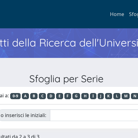
Home
Sfo
ti della Ricerca dell'Univers
Sfoglia per Serie
ai a:
0-9
A
B
C
D
E
F
G
H
I
J
K
L
M
N
o inserisci le iniziali:
ltati da 2 a 3 di 3