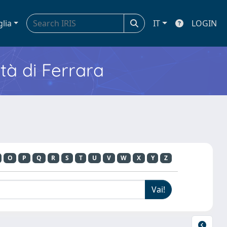
glia
IT
LOGIN
ità di Ferrara
O
P
Q
R
S
T
U
V
W
X
Y
Z