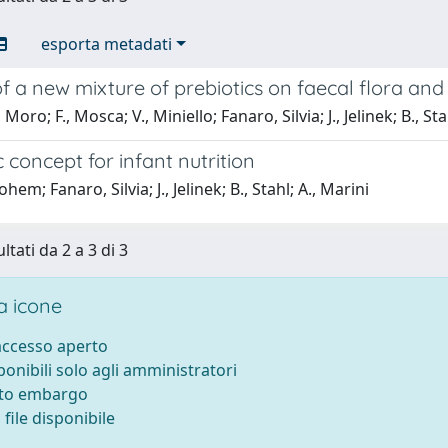
esporta metadati
of a new mixture of prebiotics on faecal flora and 
 Moro; F., Mosca; V., Miniello; Fanaro, Silvia; J., Jelinek; B., S
c concept for infant nutrition
hem; Fanaro, Silvia; J., Jelinek; B., Stahl; A., Marini
ltati da 2 a 3 di 3
 icone
 accesso aperto
sponibili solo agli amministratori
tto embargo
file disponibile