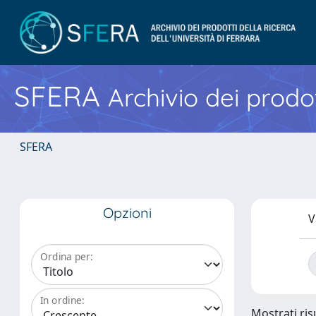
SFERA
Archivio dei prodot
SFERA
Opzioni
V
Ordina per:
In ordine:
Mostrati risu