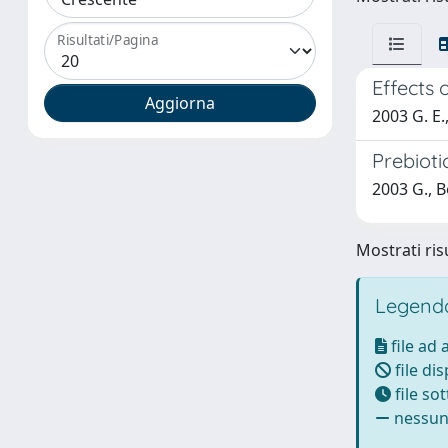
Risultati/Pagina
Effects 
2003 G. E.,
Prebioti
2003 G., Bo
Mostrati risu
Legenda
file ad
file di
file so
nessun 