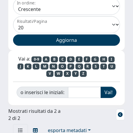
In ordine:
Risultati/Pagina
Vai a:
0-9
A
B
C
D
E
F
G
H
I
J
K
L
M
N
O
P
Q
R
S
T
U
V
W
X
Y
Z
o inserisci le iniziali:
Mostrati risultati da 2 a
2 di 2
esporta metadati