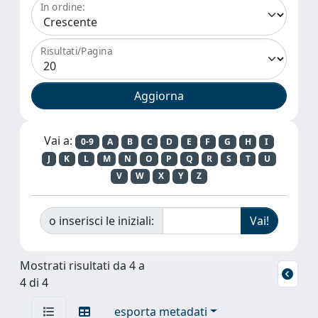
In ordine:
Risultati/Pagina
Vai a:
0-9
A
B
C
D
E
F
G
H
I
J
K
L
M
N
O
P
Q
R
S
T
U
V
W
X
Y
Z
o inserisci le iniziali:
Mostrati risultati da 4 a
4 di 4
esporta metadati