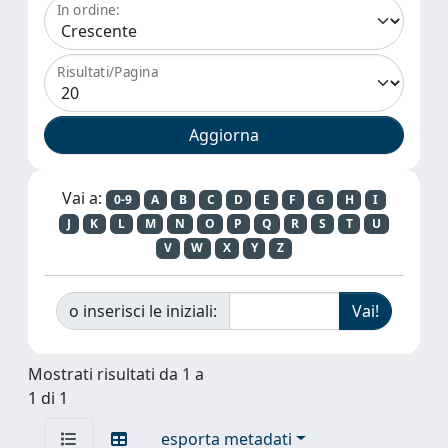
In ordine:
Risultati/Pagina
Vai a:
0-9
A
B
C
D
E
F
G
H
I
J
K
L
M
N
O
P
Q
R
S
T
U
V
W
X
Y
Z
o inserisci le iniziali:
Mostrati risultati da 1 a
1 di 1
esporta metadati