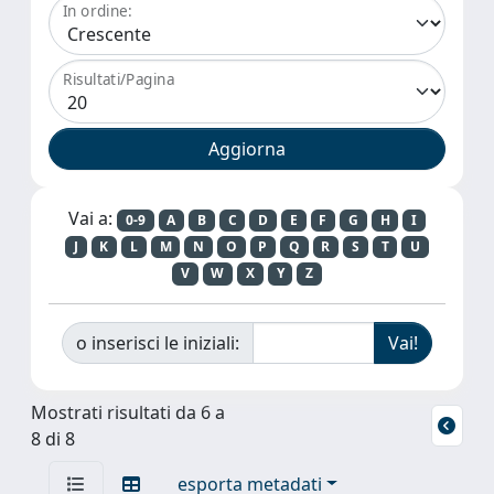
In ordine:
Risultati/Pagina
Vai a:
0-9
A
B
C
D
E
F
G
H
I
J
K
L
M
N
O
P
Q
R
S
T
U
V
W
X
Y
Z
o inserisci le iniziali:
Mostrati risultati da 6 a
8 di 8
esporta metadati