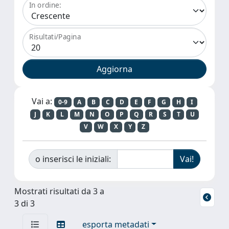
In ordine:
Risultati/Pagina
Vai a:
0-9
A
B
C
D
E
F
G
H
I
J
K
L
M
N
O
P
Q
R
S
T
U
V
W
X
Y
Z
o inserisci le iniziali:
Mostrati risultati da 3 a
3 di 3
esporta metadati