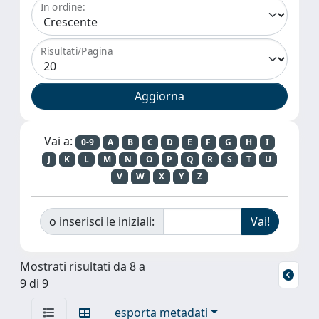
In ordine:
Risultati/Pagina
Vai a:
0-9
A
B
C
D
E
F
G
H
I
J
K
L
M
N
O
P
Q
R
S
T
U
V
W
X
Y
Z
o inserisci le iniziali:
Mostrati risultati da 8 a
9 di 9
esporta metadati