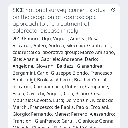
SICE national survey: current status
on the adoption of laparoscopic
approach to the treatment of
colorectal disease in italy
2019 Elmore, Ugo; Vignali, Andrea; Rosati,
Riccardo; Valeri, Andrea; Silecchia, Gianfranco;
colorectal collaborative group: Marco Amisano,
Sice; Anania, Gabriele; Andreone, Dario;
Angelone, Giovanni; Baldazzi, Gianandrea;
Bergamini, Carlo; Giuseppe Biondo, Francesco;
Boni, Luigi; Brolese, Alberto; Brachet Contul,
Riccardo; Campagnacci, Roberto; Campanile,
Fabio; Cavicchi, Angelo; Cola, Bruno; Cesari,
Maurizio; Covotta, Luca; De Manzini, Nicolò; de
Marchi, Francesco; de Paolis, Paolo; Ercolani,
Giorgio; Fernando, Manes; Ferrero, Alessandro;
Francioni, Gianfranco; Garulli, Gianluca; Genna,
Michele; Gianesini, Rafaele; Gioffrè, Aldo;