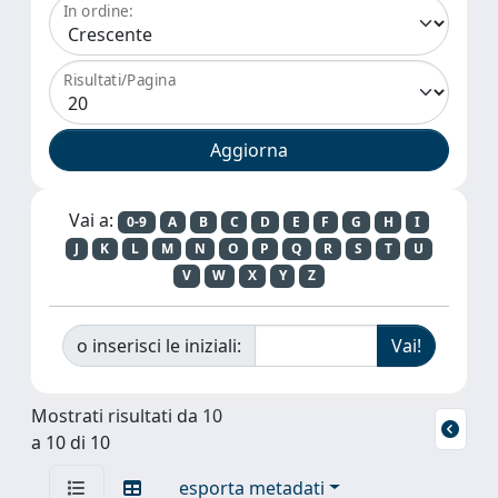
In ordine:
Risultati/Pagina
Vai a:
0-9
A
B
C
D
E
F
G
H
I
J
K
L
M
N
O
P
Q
R
S
T
U
V
W
X
Y
Z
o inserisci le iniziali:
Mostrati risultati da 10
a 10 di 10
esporta metadati