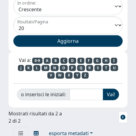
In ordine:
Risultati/Pagina
Vai a:
0-9
A
B
C
D
E
F
G
H
I
J
K
L
M
N
O
P
Q
R
S
T
U
V
W
X
Y
Z
o inserisci le iniziali:
Mostrati risultati da 2 a
2 di 2
esporta metadati