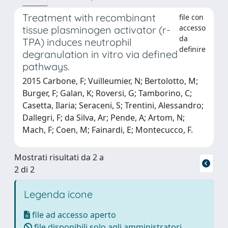
Treatment with recombinant
file con
accesso
tissue plasminogen activator (r-
da
TPA) induces neutrophil
definire
degranulation in vitro via defined
pathways.
2015 Carbone, F; Vuilleumier, N; Bertolotto, M;
Burger, F; Galan, K; Roversi, G; Tamborino, C;
Casetta, Ilaria; Seraceni, S; Trentini, Alessandro;
Dallegri, F; da Silva, Ar; Pende, A; Artom, N;
Mach, F; Coen, M; Fainardi, E; Montecucco, F.
Mostrati risultati da 2 a
2 di 2
Legenda icone
file ad accesso aperto
file disponibili solo agli amministratori