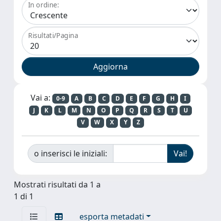
In ordine:
Risultati/Pagina
Vai a:
0-9
A
B
C
D
E
F
G
H
I
J
K
L
M
N
O
P
Q
R
S
T
U
V
W
X
Y
Z
o inserisci le iniziali:
Mostrati risultati da 1 a
1 di 1
esporta metadati