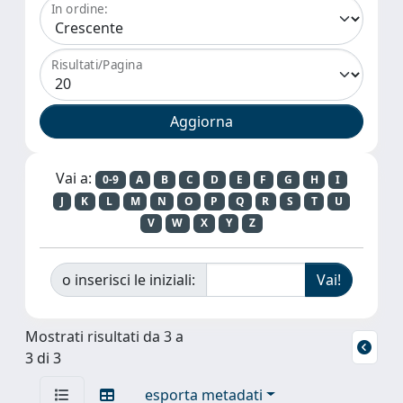
In ordine:
Risultati/Pagina
Vai a:
0-9
A
B
C
D
E
F
G
H
I
J
K
L
M
N
O
P
Q
R
S
T
U
V
W
X
Y
Z
o inserisci le iniziali:
Mostrati risultati da 3 a
3 di 3
esporta metadati