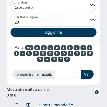
In ordine:
Risultati/Pagina
Vai a:
0-9
A
B
C
D
E
F
G
H
I
J
K
L
M
N
O
P
Q
R
S
T
U
V
W
X
Y
Z
o inserisci le iniziali:
Mostrati risultati da 7 a
8 di 8
esporta metadati