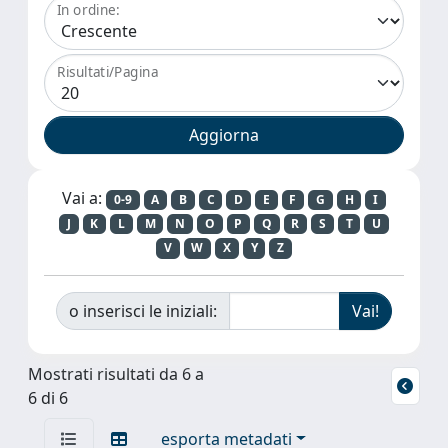
In ordine:
Risultati/Pagina
Vai a:
0-9
A
B
C
D
E
F
G
H
I
J
K
L
M
N
O
P
Q
R
S
T
U
V
W
X
Y
Z
o inserisci le iniziali:
Mostrati risultati da 6 a
6 di 6
esporta metadati