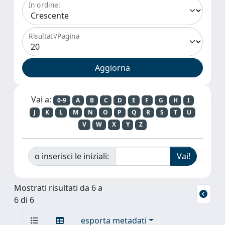
In ordine:
Risultati/Pagina
Vai a:
0-9
A
B
C
D
E
F
G
H
I
J
K
L
M
N
O
P
Q
R
S
T
U
V
W
X
Y
Z
o inserisci le iniziali:
Mostrati risultati da 6 a
6 di 6
esporta metadati