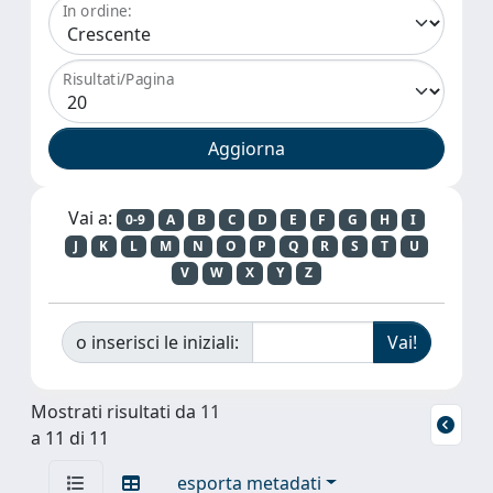
In ordine:
Risultati/Pagina
Vai a:
0-9
A
B
C
D
E
F
G
H
I
J
K
L
M
N
O
P
Q
R
S
T
U
V
W
X
Y
Z
o inserisci le iniziali:
Mostrati risultati da 11
a 11 di 11
esporta metadati