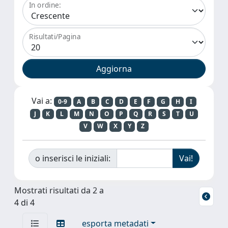
In ordine:
Risultati/Pagina
Vai a:
0-9
A
B
C
D
E
F
G
H
I
J
K
L
M
N
O
P
Q
R
S
T
U
V
W
X
Y
Z
o inserisci le iniziali:
Mostrati risultati da 2 a
4 di 4
esporta metadati