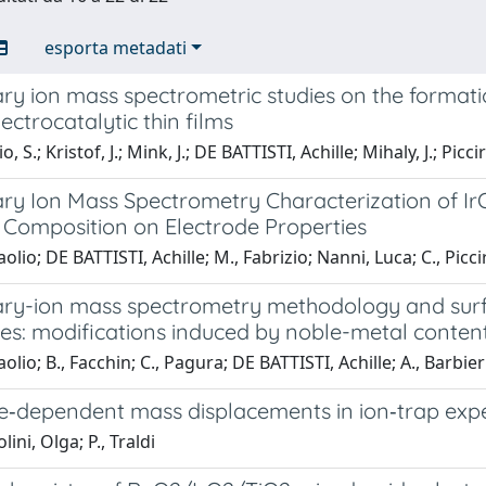
esporta metadati
ry ion mass spectrometric studies on the forma
ectrocatalytic thin films
, S.; Kristof, J.; Mink, J.; DE BATTISTI, Achille; Mihaly, J.; Picciri
y Ion Mass Spectrometry Characterization of IrO
 Composition on Electrode Properties
olio; DE BATTISTI, Achille; M., Fabrizio; Nanni, Luca; C., Piccir
ry-ion mass spectrometry methodology and surf
es: modifications induced by noble-metal conten
aolio; B., Facchin; C., Pagura; DE BATTISTI, Achille; A., Barbier
re‐dependent mass displacements in ion‐trap exp
ini, Olga; P., Traldi