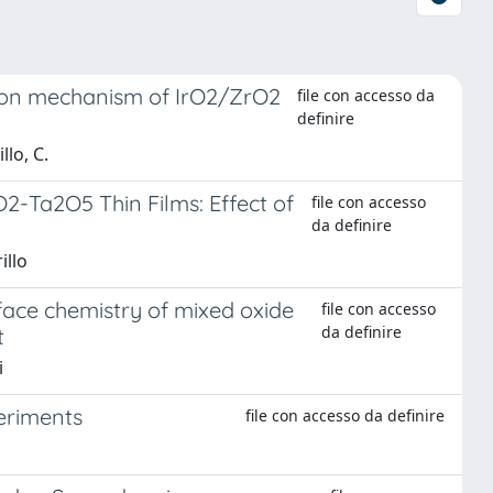
tion mechanism of IrO2/ZrO2
file con accesso da
definire
llo, C.
2-Ta2O5 Thin Films: Effect of
file con accesso
da definire
illo
ace chemistry of mixed oxide
file con accesso
da definire
t
i
eriments
file con accesso da definire