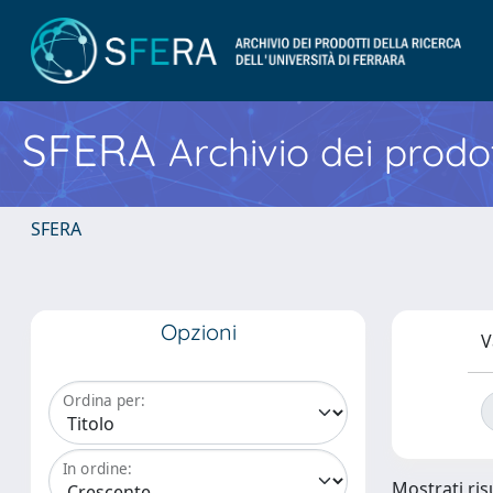
SFERA
Archivio dei prodot
SFERA
Opzioni
V
Ordina per:
In ordine:
Mostrati risu