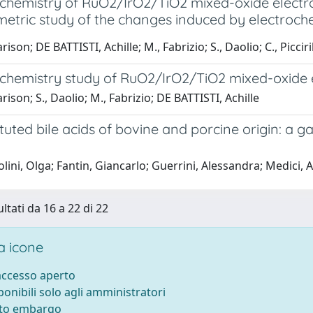
 chemistry of RuO2/IrO2/TiO2 mixed-oxide electr
metric study of the changes induced by electroch
rison; DE BATTISTI, Achille; M., Fabrizio; S., Daolio; C., Picciri
 chemistry study of RuO2/IrO2/TiO2 mixed-oxide 
arison; S., Daolio; M., Fabrizio; DE BATTISTI, Achille
ituted bile acids of bovine and porcine origin: 
lini, Olga; Fantin, Giancarlo; Guerrini, Alessandra; Medici,
ltati da 16 a 22 di 22
 icone
 accesso aperto
sponibili solo agli amministratori
tto embargo