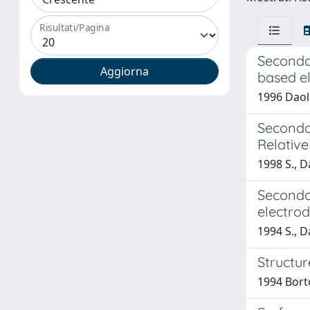
Risultati/Pagina
Seconda
based el
1996 Daolio
Secondar
Relative
1998 S., Da
Seconda
electrod
1994 S., D
Structu
1994 Bortol