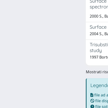
Surface
spectro
2000 S., Ba
Surface
2004 S., B
Trisubst
study
1997 Borto
Mostrati risu
Legenda
file ad
file di
file so