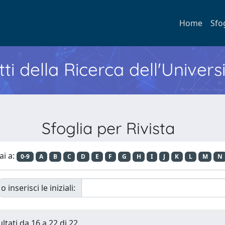
Home
Sfo
ti della Ricerca dell'Univers
Sfoglia per Rivista
ai a:
0-9
A
B
C
D
E
F
G
H
I
J
K
L
M
N
o inserisci le iniziali:
ltati da 16 a 22 di 22