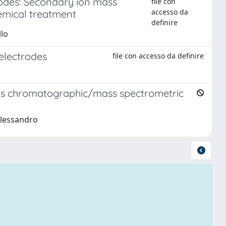
odes: Secondary ion mass
file con
accesso da
emical treatment
definire
llo
electrodes
file con accesso da definire
a gas chromatographic/mass spectrometric
 Alessandro