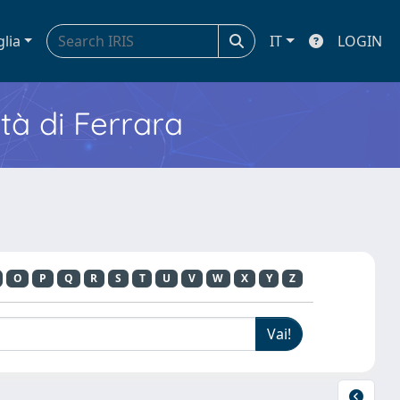
glia
IT
LOGIN
ità di Ferrara
O
P
Q
R
S
T
U
V
W
X
Y
Z