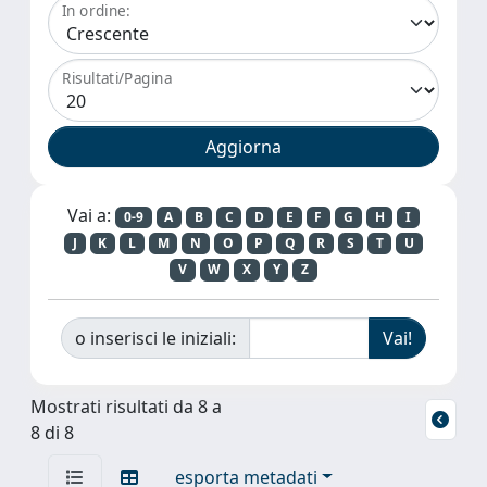
In ordine:
Risultati/Pagina
Vai a:
0-9
A
B
C
D
E
F
G
H
I
J
K
L
M
N
O
P
Q
R
S
T
U
V
W
X
Y
Z
o inserisci le iniziali:
Mostrati risultati da 8 a
8 di 8
esporta metadati