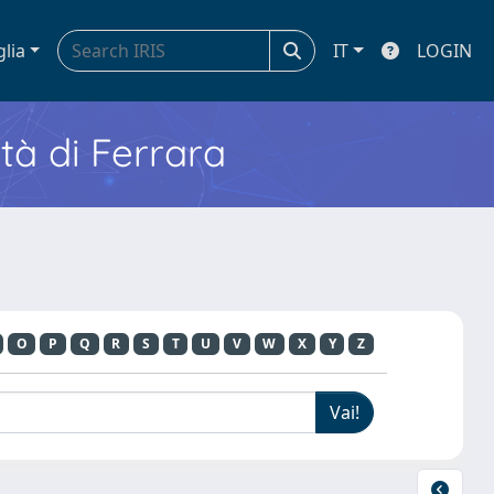
glia
IT
LOGIN
ità di Ferrara
O
P
Q
R
S
T
U
V
W
X
Y
Z