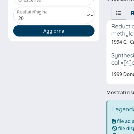
Risultati/Pagina
Reductio
methyl
1994 C., C
Synthesi
calix[4]
1999 Dond
Mostrati risu
Legenda
file ad
file di