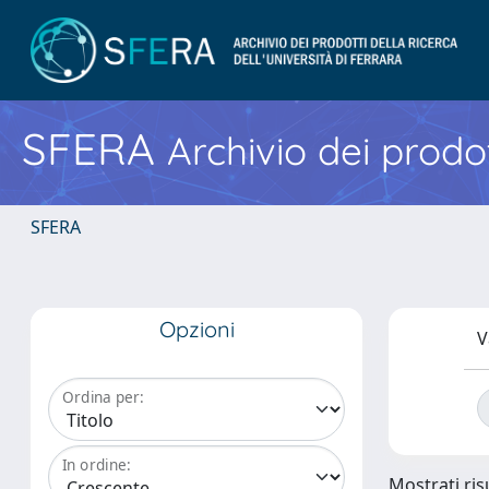
SFERA
Archivio dei prodot
SFERA
Opzioni
V
Ordina per:
In ordine:
Mostrati risu