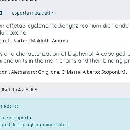
esporta metadati
n of(eta5-cyclonentadienyl)zirconium dichloride 
alumoxane
am; F., Sartori; Maldotti, Andrea
s and characterization of bisphenol-A copolyeth
arene units in the main chains and their binding p
oni, Alessandro; Ghiglione, C; Marra, Alberto; Scoponi, M.
ltati da 4 a 5 di 5
 icone
 accesso aperto
sponibili solo agli amministratori