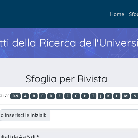
Home
Sfo
ti della Ricerca dell'Univers
Sfoglia per Rivista
ai a:
0-9
A
B
C
D
E
F
G
H
I
J
K
L
M
N
o inserisci le iniziali:
ltati da 4 a 5 di 5