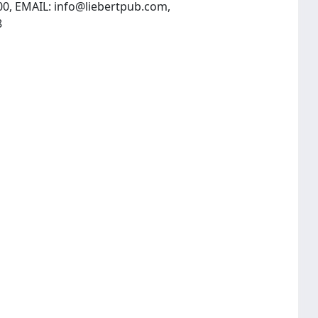
00, EMAIL:
info@liebertpub.com
,
, INTERNET: http://www.liebertpub.com, Fax: (914)834-3688