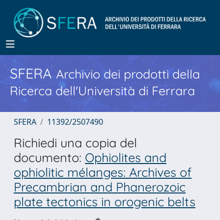
SFERA
Archivio dei prodotti della
Ricerca dell'Università di Ferrara
SFERA
11392/2507490
Richiedi una copia del
documento:
Ophiolites and
ophiolitic mélanges: Archives of
Precambrian and Phanerozoic
plate tectonics in orogenic belts