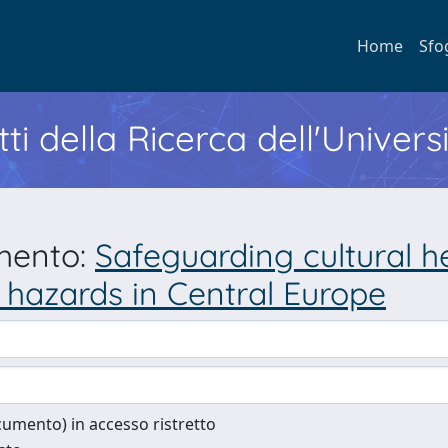
Home
Sfo
ti della Ricerca dell'Univers
umento:
Safeguarding cultural h
 hazards in Central Europe
documento) in accesso ristretto