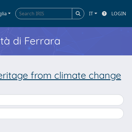
glia
IT
LOGIN
ità di Ferrara
eritage from climate change