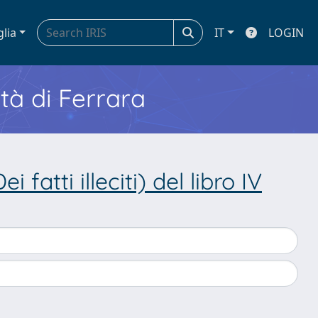
glia
IT
LOGIN
ità di Ferrara
 fatti illeciti) del libro IV