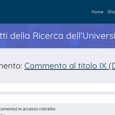
Home
Sfo
ti della Ricerca dell'Univers
umento:
Commento al titolo IX (Dei
documento) in accesso ristretto