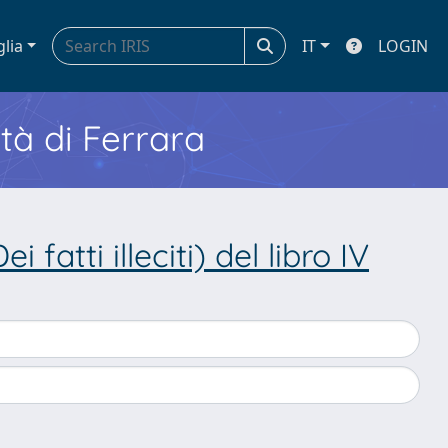
glia
IT
LOGIN
ità di Ferrara
 fatti illeciti) del libro IV