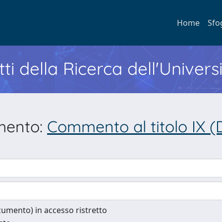
Home
Sfo
ti della Ricerca dell'Univers
umento:
Commento al titolo IX (Dei
documento) in accesso ristretto