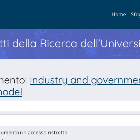
Home
Sfo
ti della Ricerca dell'Univers
umento:
Industry and government
model
documento) in accesso ristretto