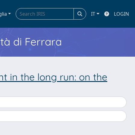
glia
IT
LOGIN
ità di Ferrara
 in the long run: on the