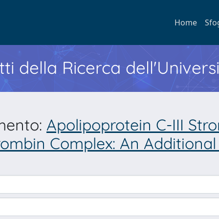
Home
Sfo
ti della Ricerca dell'Univers
umento:
Apolipoprotein C-III Str
hrombin Complex: An Additional