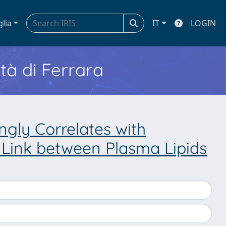
glia
IT
LOGIN
ità di Ferrara
ongly Correlates with
 Link between Plasma Lipids