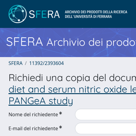
SFERA
Archivio dei prodot
SFERA
11392/2393604
Richiedi una copia del doc
diet and serum nitric oxide l
PANGeA study
Nome del richiedente
E-mail del richiedente