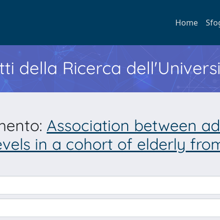
Home
Sfo
ti della Ricerca dell'Univers
umento:
Association between ad
evels in a cohort of elderly fro