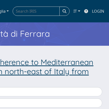
glia
IT
LOGIN
ità di Ferrara
herence to Mediterranean
m north-east of Italy from