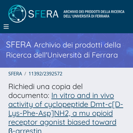
SFERA
Archivio dei prodotti della
Ricerca dell'Università di Ferrara
SFERA
11392/2392572
Richiedi una copia del
documento:
In vitro and in vivo
activity of cyclopeptide Dmt-c[D-
Lys-Phe-Asp]NH2, a mu opioid
receptor agonist biased toward
β-arrestin