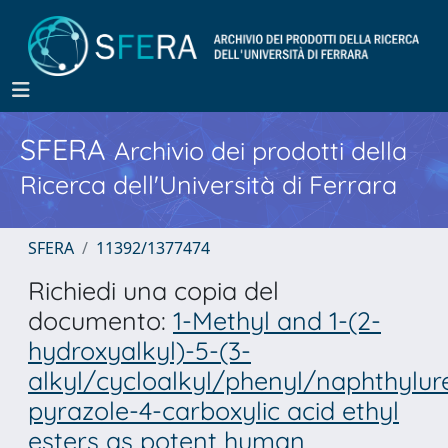
SFERA
Archivio dei prodotti della
Ricerca dell'Università di Ferrara
SFERA
11392/1377474
Richiedi una copia del
documento:
1-Methyl and 1-(2-
hydroxyalkyl)-5-(3-
alkyl/cycloalkyl/phenyl/naphthylur
pyrazole-4-carboxylic acid ethyl
esters as potent human