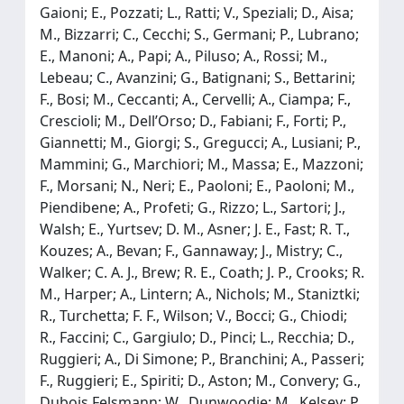
Gaioni; E., Pozzati; L., Ratti; V., Speziali; D., Aisa;
M., Bizzarri; C., Cecchi; S., Germani; P., Lubrano;
E., Manoni; A., Papi; A., Piluso; A., Rossi; M.,
Lebeau; C., Avanzini; G., Batignani; S., Bettarini;
F., Bosi; M., Ceccanti; A., Cervelli; A., Ciampa; F.,
Crescioli; M., Dell’Orso; D., Fabiani; F., Forti; P.,
Giannetti; M., Giorgi; S., Gregucci; A., Lusiani; P.,
Mammini; G., Marchiori; M., Massa; E., Mazzoni;
F., Morsani; N., Neri; E., Paoloni; E., Paoloni; M.,
Piendibene; A., Profeti; G., Rizzo; L., Sartori; J.,
Walsh; E., Yurtsev; D. M., Asner; J. E., Fast; R. T.,
Kouzes; A., Bevan; F., Gannaway; J., Mistry; C.,
Walker; C. A. J., Brew; R. E., Coath; J. P., Crooks; R.
M., Harper; A., Lintern; A., Nichols; M., Staniztki;
R., Turchetta; F. F., Wilson; V., Bocci; G., Chiodi;
R., Faccini; C., Gargiulo; D., Pinci; L., Recchia; D.,
Ruggieri; A., Di Simone; P., Branchini; A., Passeri;
F., Ruggieri; E., Spiriti; D., Aston; M., Convery; G.,
Dubois Felsmann; W., Dunwoodie; M., Kelsey; P.,