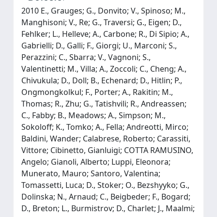
2010 E., Grauges; G., Donvito; V., Spinoso; M.,
Manghisoni; V., Re; G., Traversi; G., Eigen; D.,
Fehlker; L., Helleve; A., Carbone; R., Di Sipio; A.,
Gabrielli; D., Galli; F., Giorgi; U., Marconi; S.,
Perazzini; C., Sbarra; V., Vagnoni; S.,
Valentinetti; M., Villa; A., Zoccoli; C., Cheng; A.,
Chivukula; D., Doll; B., Echenard; D., Hitlin; P.,
Ongmongkolkul; F., Porter; A., Rakitin; M.,
Thomas; R., Zhu; G., Tatishvili; R., Andreassen;
C., Fabby; B., Meadows; A., Simpson; M.,
Sokoloff; K., Tomko; A., Fella; Andreotti, Mirco;
Baldini, Wander; Calabrese, Roberto; Carassiti,
Vittore; Cibinetto, Gianluigi; COTTA RAMUSINO,
Angelo; Gianoli, Alberto; Luppi, Eleonora;
Munerato, Mauro; Santoro, Valentina;
Tomassetti, Luca; D., Stoker; O., Bezshyyko; G.,
Dolinska; N., Arnaud; C., Beigbeder; F., Bogard;
D., Breton; L., Burmistrov; D., Charlet; J., Maalmi;