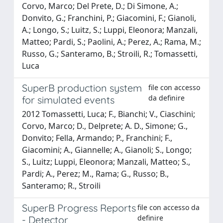
Corvo, Marco; Del Prete, D.; Di Simone, A.;
Donvito, G.; Franchini, P.; Giacomini, F.; Gianoli,
A.; Longo, S.; Luitz, S.; Luppi, Eleonora; Manzali,
Matteo; Pardi, S.; Paolini, A.; Perez, A.; Rama, M.;
Russo, G.; Santeramo, B.; Stroili, R.; Tomassetti,
Luca
SuperB production system
file con accesso
da definire
for simulated events
2012 Tomassetti, Luca; F., Bianchi; V., Ciaschini;
Corvo, Marco; D., Delprete; A. D., Simone; G.,
Donvito; Fella, Armando; P., Franchini; F.,
Giacomini; A., Giannelle; A., Gianoli; S., Longo;
S., Luitz; Luppi, Eleonora; Manzali, Matteo; S.,
Pardi; A., Perez; M., Rama; G., Russo; B.,
Santeramo; R., Stroili
SuperB Progress Reports
file con accesso da
definire
- Detector