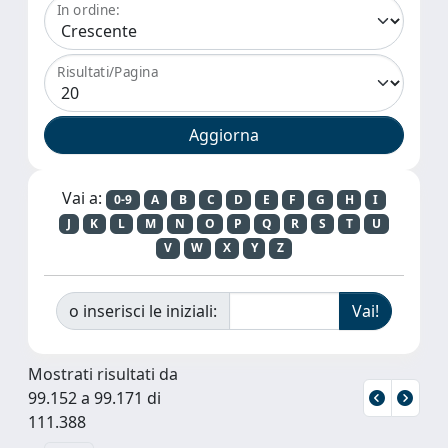
In ordine:
Risultati/Pagina
Vai a:
0-9
A
B
C
D
E
F
G
H
I
J
K
L
M
N
O
P
Q
R
S
T
U
V
W
X
Y
Z
o inserisci le iniziali:
Mostrati risultati da
99.152 a 99.171 di
111.388