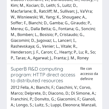
Kim; M., Kocian; D., Leith; S., Luitz; D.,
Macfarlane; B., Ratcliff; M., Sullivan; J., Va’Vra;
W., Wisniewski; W., Yang; K., Shougaev; A.,
Soffer; F., Bianchi; D., Gamba; G., Giraudo; P.,
Mereu; G., Dalla Betta; G., Fontana; G., Soncini;
M., Bomben; L., Bosisio; P., Cristaudo; G.,
Giacomini; D., Jugovaz; L., Lanceri; I.,
Rashevskaya; G., Venier; L., Vitale; R.,
Henderson; J. F., Caron; C., Hearty; P., Lu; R., So;
P., Taras; A., Agarwal; J., Franta; J. M., Roney
SuperB R&D computing
file con
accesso da
program: HTTP direct access
definire
to distributed resources
2012 Fella, A.; Bianchi, F.; Ciaschini, V.; Corvo,
Marco; Delprete, D.; Diacono, D.; Di Simone, A.;
Franchini, P.; Donvito, G.; Giacomini, F.; Gianoli,
A.; Longo, S.; Luitz, S.; Luppi, Eleonora; Manzali,