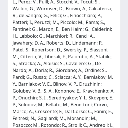
L., Perez; V., Puill; A., Stocchi; V., Tocut; S.,
Wallon; G., Wormser; D., Brown; A., Calcaterra;
R., de Sangro; G., Felici; G., Finocchiaro; P.,
Patteri; I., Peruzzi; M., Piccolo; M., Rama; S.,
Fantinel; G., Maron; E., Ben Haim; G., Calderini;
H., Lebbolo; G., Marchiori; R., Cenci; A.,
Jawahery; D. A., Roberts; D., Lindemann; P.,
Patel; S., Robertson; D., Swersky; P., Biassoni;
M., Citterio; V., Liberali; F., Palombo; A., Stabile;
S., Stracka; A., Aloisio; S., Cavaliere; G., De
Nardo; A., Doria; R., Giordano; A., Ordine; S.,
Pardi; G., Russo; C., Sciacca; A. Y., Barniakov; M.
Y., Barniakov; V. E., Blinov; V. P., Druzhinin;
Golubev, V. B.; S. A., Kononov; E., Kravchenko; A.
P., Onuchin; S. I., Serednyakov; Y. I., Skovpen; E.
P., Solodov; M., Bellato; M., Benettoni; Corvo,
Marco; A., Crescente; F., Dal Corso; C., Fanin; E.,
Feltresi; N., Gagliardi; M., Morandin; M.,
Posocco; M., Rotondo; R., Stroili; C., Andreoli; L.,