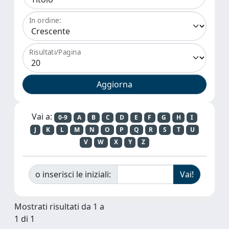
In ordine:
Risultati/Pagina
Vai a:
0-9
A
B
C
D
E
F
G
H
I
J
K
L
M
N
O
P
Q
R
S
T
U
V
W
X
Y
Z
o inserisci le iniziali:
Mostrati risultati da 1 a
1 di 1