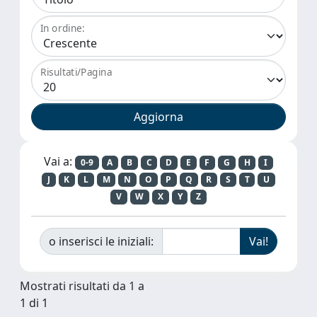
In ordine:
Risultati/Pagina
Vai a:
0-9
A
B
C
D
E
F
G
H
I
J
K
L
M
N
O
P
Q
R
S
T
U
V
W
X
Y
Z
o inserisci le iniziali:
Mostrati risultati da 1 a
1 di 1