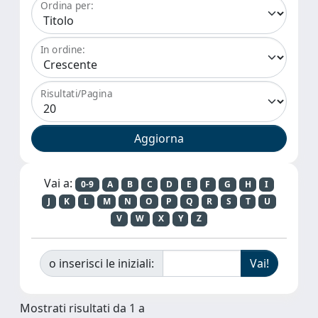
Ordina per:
In ordine:
Risultati/Pagina
Vai a:
0-9
A
B
C
D
E
F
G
H
I
J
K
L
M
N
O
P
Q
R
S
T
U
V
W
X
Y
Z
o inserisci le iniziali:
Mostrati risultati da 1 a