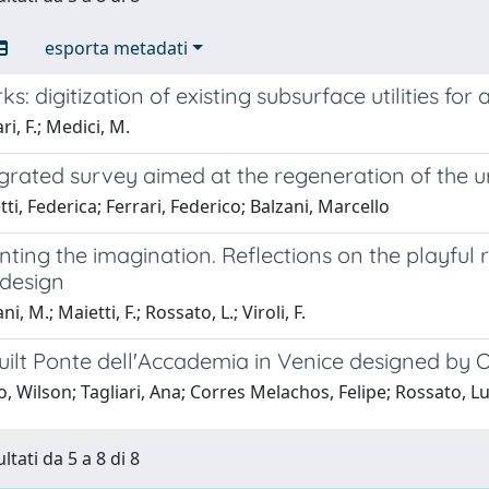
esporta metadati
s: digitization of existing subsurface utilities fo
ri, F.; Medici, M.
grated survey aimed at the regeneration of the ur
ti, Federica; Ferrari, Federico; Balzani, Marcello
ting the imagination. Reflections on the playful r
 design
i, M.; Maietti, F.; Rossato, L.; Viroli, F.
uilt Ponte dell'Accademia in Venice designed by
o, Wilson; Tagliari, Ana; Corres Melachos, Felipe; Rossato, L
ltati da 5 a 8 di 8