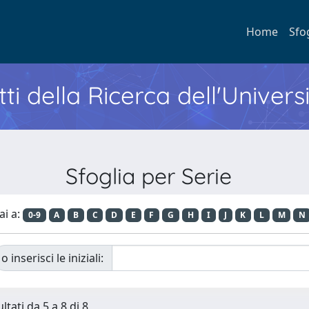
Home
Sfo
ti della Ricerca dell'Univers
Sfoglia per Serie
ai a:
0-9
A
B
C
D
E
F
G
H
I
J
K
L
M
N
o inserisci le iniziali:
ltati da 5 a 8 di 8