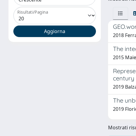
Risultati/Pagina
GEO.work
2018 Ferra
The inte
2015 Maiet
Represen
century
2019 Balzan
The unb
2019 Flori
Mostrati risu