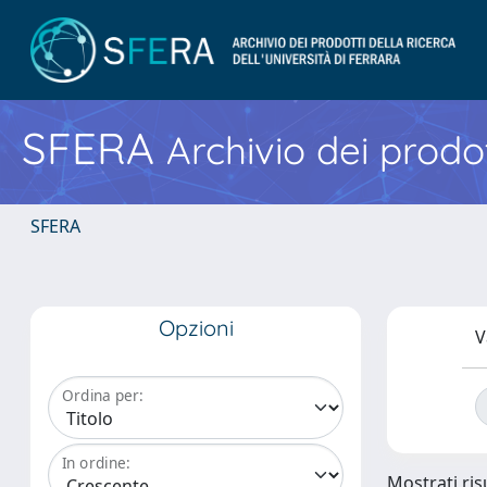
SFERA
Archivio dei prodot
SFERA
Opzioni
V
Ordina per:
In ordine:
Mostrati risu