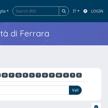
glia
IT
LOGIN
ità di Ferrara
O
P
Q
R
S
T
U
V
W
X
Y
Z