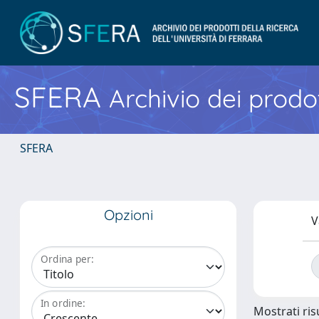
SFERA
Archivio dei prodot
SFERA
Opzioni
V
Ordina per:
In ordine:
Mostrati risu