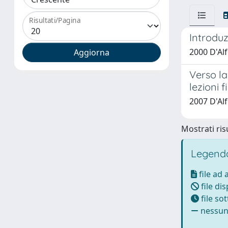
Risultati/Pagina
Introdu
2000 D'Al
Verso la
lezioni 
2007 D'Al
Mostrati risu
Legenda
file ad
file di
file so
nessun 