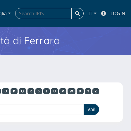
glia
IT
LOGIN
ità di Ferrara
O
P
Q
R
S
T
U
V
W
X
Y
Z