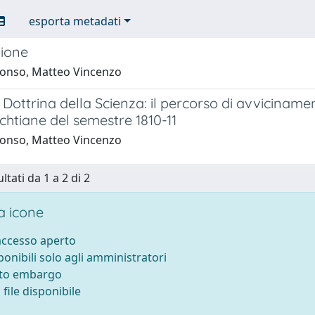
esporta metadati
zione
fonso, Matteo Vincenzo
 Dottrina della Scienza: il percorso di avvicinamen
fichtiane del semestre 1810-11
fonso, Matteo Vincenzo
ltati da 1 a 2 di 2
 icone
 accesso aperto
sponibili solo agli amministratori
tto embargo
file disponibile