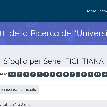
Home
Sfo
ti della Ricerca dell'Univers
Sfoglia per Serie FICHTIANA
ai a:
0-9
A
B
C
D
E
F
G
H
I
J
K
L
M
N
o inserisci le iniziali:
ltati da 1 a 2 di 2