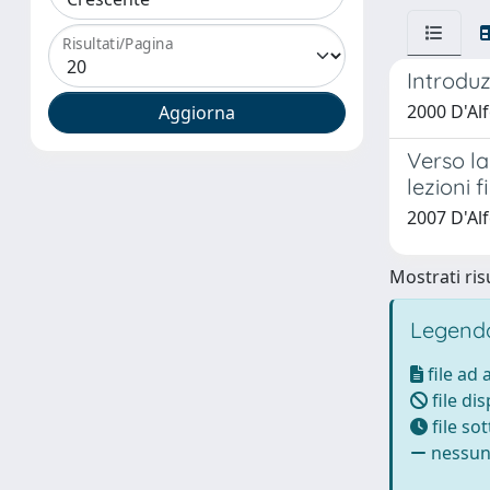
Risultati/Pagina
Introdu
2000 D'Al
Verso la
lezioni 
2007 D'Al
Mostrati risu
Legenda
file ad
file di
file so
nessun 