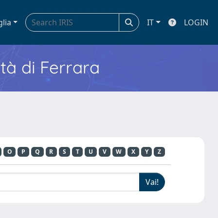
glia
IT
LOGIN
ità di Ferrara
O
P
Q
R
S
T
U
V
W
X
Y
Z