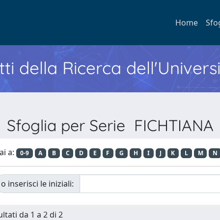
Home
Sfo
ti della Ricerca dell'Univers
Sfoglia per Serie FICHTIANA
ai a:
0-9
A
B
C
D
E
F
G
H
I
J
K
L
M
N
o inserisci le iniziali:
ltati da 1 a 2 di 2