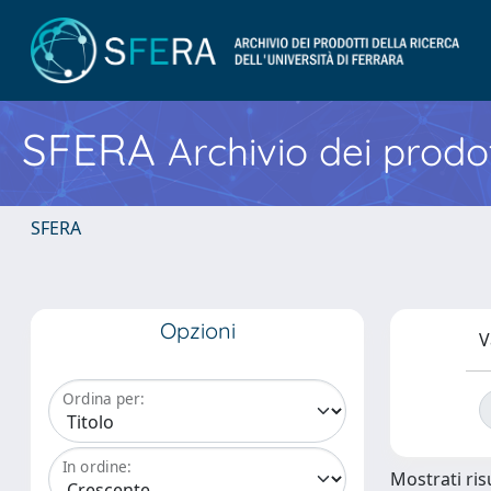
SFERA
Archivio dei prodot
SFERA
Opzioni
V
Ordina per:
In ordine:
Mostrati risu