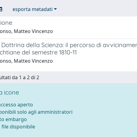
esporta metadati
zione
fonso, Matteo Vincenzo
 Dottrina della Scienza: il percorso di avvicinamen
fichtiane del semestre 1810-11
fonso, Matteo Vincenzo
ltati da 1 a 2 di 2
 icone
 accesso aperto
sponibili solo agli amministratori
tto embargo
file disponibile