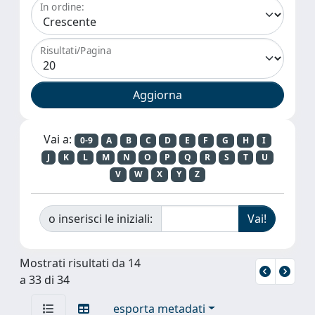
In ordine:
Risultati/Pagina
Vai a:
0-9
A
B
C
D
E
F
G
H
I
J
K
L
M
N
O
P
Q
R
S
T
U
V
W
X
Y
Z
o inserisci le iniziali:
Mostrati risultati da 14
a 33 di 34
esporta metadati