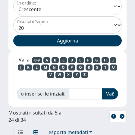
In ordine:
Risultati/Pagina
Vai a:
0-9
A
B
C
D
E
F
G
H
I
J
K
L
M
N
O
P
Q
R
S
T
U
V
W
X
Y
Z
o inserisci le iniziali:
Mostrati risultati da 5 a
24 di 34
esporta metadati