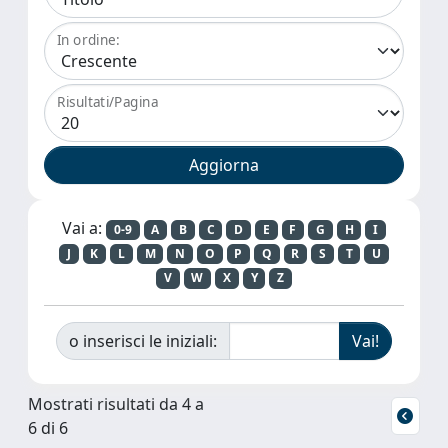
In ordine:
Risultati/Pagina
Vai a:
0-9
A
B
C
D
E
F
G
H
I
J
K
L
M
N
O
P
Q
R
S
T
U
V
W
X
Y
Z
o inserisci le iniziali:
Mostrati risultati da 4 a
6 di 6