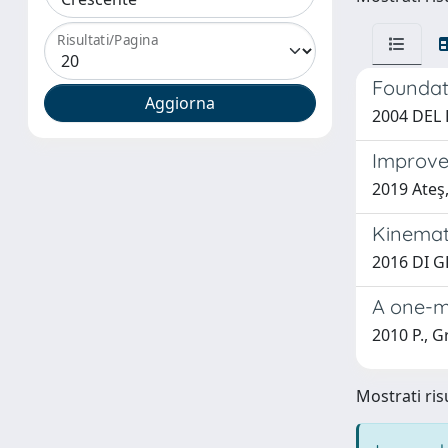
Risultati/Pagina
Foundat
2004 DEL 
Improved
2019 Ateş,
Kinemati
2016 DI G
A one-m
2010 P., 
Mostrati risu