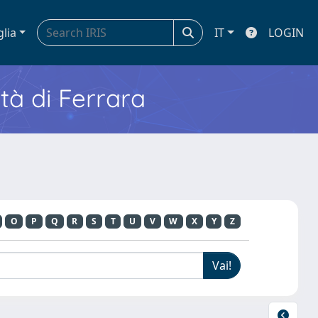
glia
IT
LOGIN
ità di Ferrara
O
P
Q
R
S
T
U
V
W
X
Y
Z