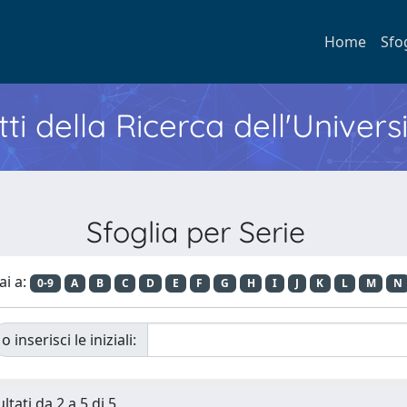
Home
Sfo
ti della Ricerca dell'Univers
Sfoglia per Serie
ai a:
0-9
A
B
C
D
E
F
G
H
I
J
K
L
M
N
o inserisci le iniziali:
ltati da 2 a 5 di 5