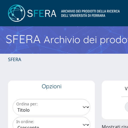
SFERA
Archivio dei prodot
SFERA
Opzioni
V
Ordina per:
In ordine:
Mostrati risu