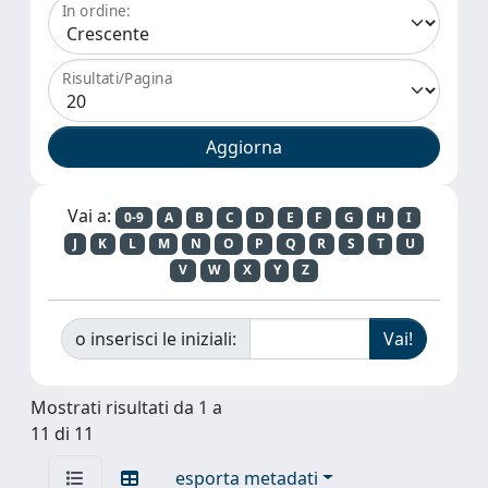
In ordine:
Risultati/Pagina
Vai a:
0-9
A
B
C
D
E
F
G
H
I
J
K
L
M
N
O
P
Q
R
S
T
U
V
W
X
Y
Z
o inserisci le iniziali:
Mostrati risultati da 1 a
11 di 11
esporta metadati