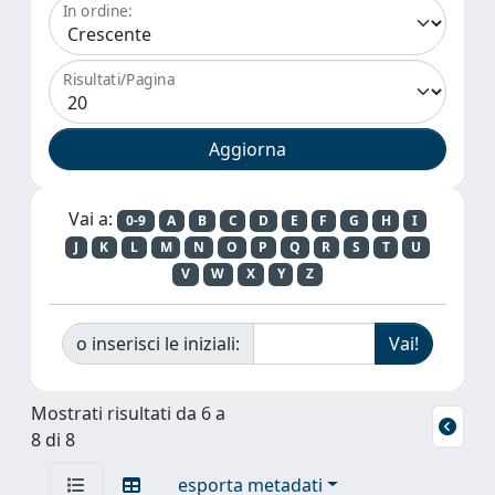
In ordine:
Risultati/Pagina
Vai a:
0-9
A
B
C
D
E
F
G
H
I
J
K
L
M
N
O
P
Q
R
S
T
U
V
W
X
Y
Z
o inserisci le iniziali:
Mostrati risultati da 6 a
8 di 8
esporta metadati