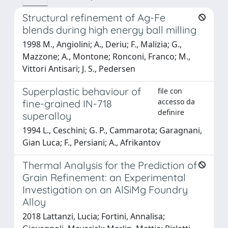
Structural refinement of Ag-Fe
blends during high energy ball milling
1998 M., Angiolini; A., Deriu; F., Malizia; G.,
Mazzone; A., Montone; Ronconi, Franco; M.,
Vittori Antisari; J. S., Pedersen
Superplastic behaviour of
file con
accesso da
fine-grained IN-718
definire
superalloy
1994 L., Ceschini; G. P., Cammarota; Garagnani,
Gian Luca; F., Persiani; A., Afrikantov
Thermal Analysis for the Prediction of
Grain Refinement: an Experimental
Investigation on an AlSiMg Foundry
Alloy
2018 Lattanzi, Lucia; Fortini, Annalisa;