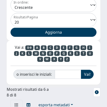
In ordine:
Risultati/Pagina
Vai a:
0-9
A
B
C
D
E
F
G
H
I
J
K
L
M
N
O
P
Q
R
S
T
U
V
W
X
Y
Z
o inserisci le iniziali:
Mostrati risultati da 6 a
8 di 8
esporta metadati