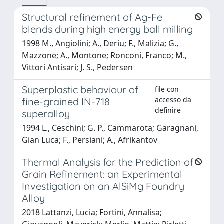
Structural refinement of Ag-Fe
blends during high energy ball milling
1998 M., Angiolini; A., Deriu; F., Malizia; G.,
Mazzone; A., Montone; Ronconi, Franco; M.,
Vittori Antisari; J. S., Pedersen
Superplastic behaviour of
file con
accesso da
fine-grained IN-718
definire
superalloy
1994 L., Ceschini; G. P., Cammarota; Garagnani,
Gian Luca; F., Persiani; A., Afrikantov
Thermal Analysis for the Prediction of
Grain Refinement: an Experimental
Investigation on an AlSiMg Foundry
Alloy
2018 Lattanzi, Lucia; Fortini, Annalisa;