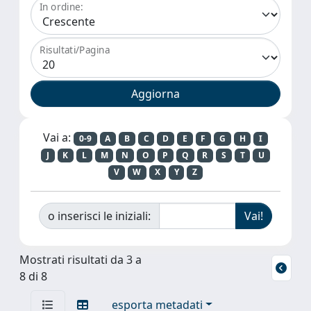
In ordine:
Risultati/Pagina
Vai a:
0-9
A
B
C
D
E
F
G
H
I
J
K
L
M
N
O
P
Q
R
S
T
U
V
W
X
Y
Z
o inserisci le iniziali:
Mostrati risultati da 3 a
8 di 8
esporta metadati