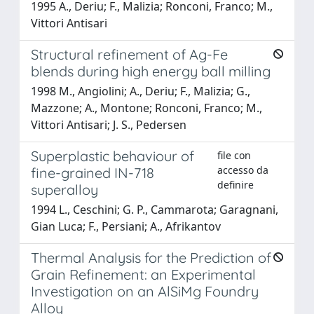
1995 A., Deriu; F., Malizia; Ronconi, Franco; M.,
Vittori Antisari
Structural refinement of Ag-Fe
blends during high energy ball milling
1998 M., Angiolini; A., Deriu; F., Malizia; G.,
Mazzone; A., Montone; Ronconi, Franco; M.,
Vittori Antisari; J. S., Pedersen
Superplastic behaviour of
file con
accesso da
fine-grained IN-718
definire
superalloy
1994 L., Ceschini; G. P., Cammarota; Garagnani,
Gian Luca; F., Persiani; A., Afrikantov
Thermal Analysis for the Prediction of
Grain Refinement: an Experimental
Investigation on an AlSiMg Foundry
Alloy