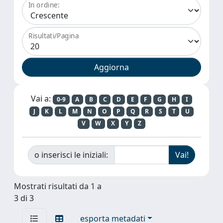
In ordine:
Risultati/Pagina
Vai a:
0-9
A
B
C
D
E
F
G
H
I
J
K
L
M
N
O
P
Q
R
S
T
U
V
W
X
Y
Z
o inserisci le iniziali:
Mostrati risultati da 1 a
3 di 3
esporta metadati