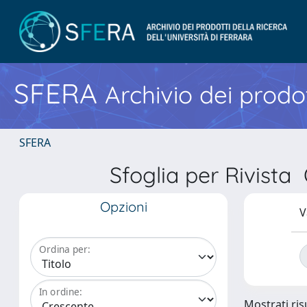
SFERA
Archivio dei prodot
SFERA
Sfoglia per Rivi
Opzioni
V
Ordina per:
In ordine:
Mostrati risu