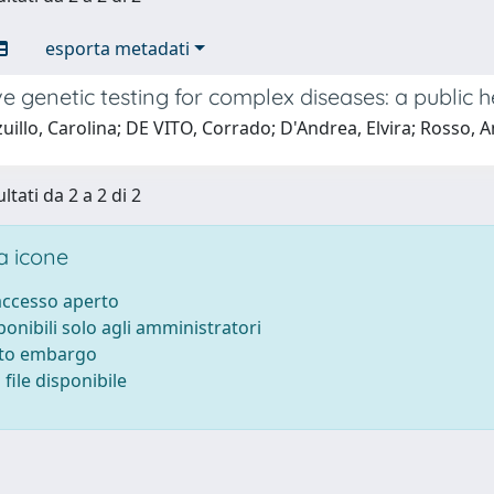
esporta metadati
ve genetic testing for complex diseases: a public 
illo, Carolina; DE VITO, Corrado; D'Andrea, Elvira; Rosso, Ann
ltati da 2 a 2 di 2
 icone
 accesso aperto
sponibili solo agli amministratori
tto embargo
file disponibile