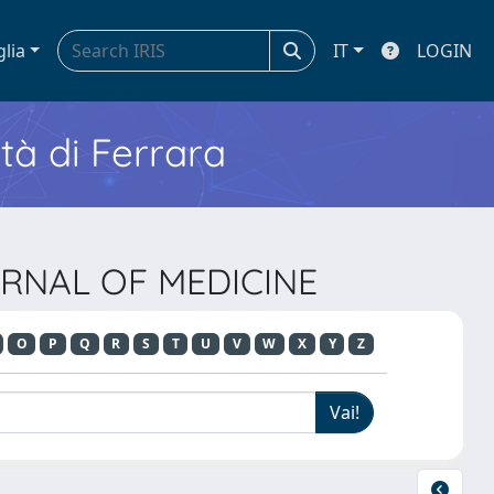
glia
IT
LOGIN
ità di Ferrara
URNAL OF MEDICINE
O
P
Q
R
S
T
U
V
W
X
Y
Z