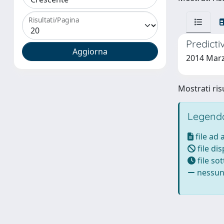
Risultati/Pagina
Predicti
2014 Marzu
Mostrati risu
Legenda
file ad
file di
file so
nessun 