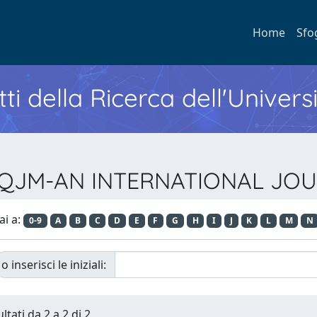
Home
Sfo
ti della Ricerca dell'Univers
sta QJM-AN INTERNATIONAL JO
ai a:
0-9
A
B
C
D
E
F
G
H
I
J
K
L
M
N
o inserisci le iniziali:
ltati da 2 a 2 di 2