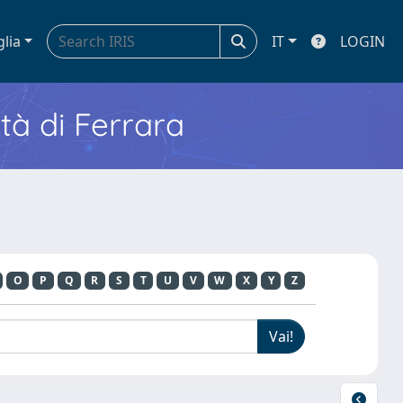
glia
IT
LOGIN
ità di Ferrara
H
O
P
Q
R
S
T
U
V
W
X
Y
Z