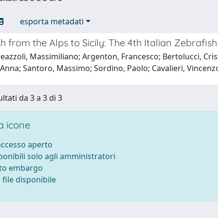
esporta metadati
h from the Alps to Sicily: The 4th Italian Zebrafi
azzoli, Massimiliano; Argenton, Francesco; Bertolucci, Crist
 Anna; Santoro, Massimo; Sordino, Paolo; Cavalieri, Vincenz
ltati da 3 a 3 di 3
 icone
 accesso aperto
sponibili solo agli amministratori
tto embargo
file disponibile