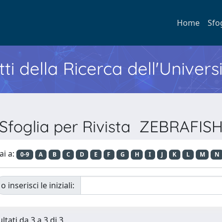
Home
Sfo
ti della Ricerca dell'Univers
Sfoglia per Rivista ZEBRAFIS
ai a:
0-9
A
B
C
D
E
F
G
H
I
J
K
L
M
N
o inserisci le iniziali:
ltati da 3 a 3 di 3