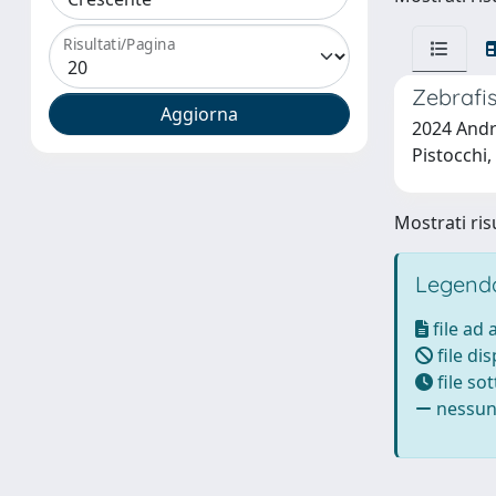
Risultati/Pagina
Zebrafis
2024 Andre
Pistocchi,
Mostrati risu
Legenda
file ad
file di
file so
nessun 