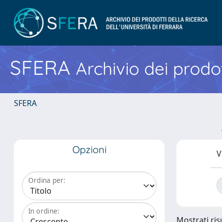
SFERA
Archivio dei prodot
SFERA
Opzioni
V
Ordina per:
In ordine:
Mostrati risu