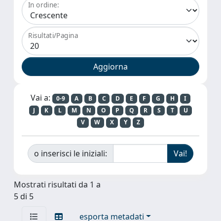
In ordine:
Risultati/Pagina
Vai a:
0-9
A
B
C
D
E
F
G
H
I
J
K
L
M
N
O
P
Q
R
S
T
U
V
W
X
Y
Z
o inserisci le iniziali:
Mostrati risultati da 1 a
5 di 5
esporta metadati