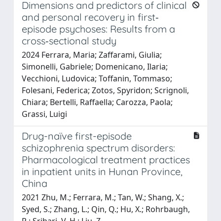
Dimensions and predictors of clinical
and personal recovery in first‐
episode psychoses: Results from a
cross‐sectional study
2024 Ferrara, Maria; Zaffarami, Giulia;
Simonelli, Gabriele; Domenicano, Ilaria;
Vecchioni, Ludovica; Toffanin, Tommaso;
Folesani, Federica; Zotos, Spyridon; Scrignoli,
Chiara; Bertelli, Raffaella; Carozza, Paola;
Grassi, Luigi
Drug-naïve first-episode
schizophrenia spectrum disorders:
Pharmacological treatment practices
in inpatient units in Hunan Province,
China
2021 Zhu, M.; Ferrara, M.; Tan, W.; Shang, X.;
Syed, S.; Zhang, L.; Qin, Q.; Hu, X.; Rohrbaugh,
R.; Srihari, V. H.; Liu, Z.