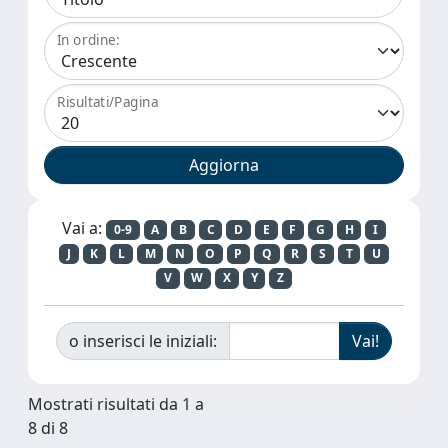
In ordine:
Risultati/Pagina
Vai a:
0-9
A
B
C
D
E
F
G
H
I
J
K
L
M
N
O
P
Q
R
S
T
U
V
W
X
Y
Z
o inserisci le iniziali:
Mostrati risultati da 1 a
8 di 8