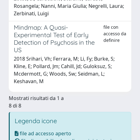
Rosangela; Nanni, Maria Giulia; Negrelli, Laura;
Zerbinati, Luigi
Mindmap: A Quasi-
file con
accesso da
Experimental Test of Early
definire
Detection of Psychosis in the
US
2018 Srihari, Vh; Ferrara, M; Li, Fy; Burke, S;
Kline, E; Pollard, Jm; Cahill, Jd; Guloksuz, S;
Mcdermott, G; Woods, Sw; Seidman, L;
Keshavan, M
Mostrati risultati da 1 a
8 di 8
Legenda icone
file ad accesso aperto