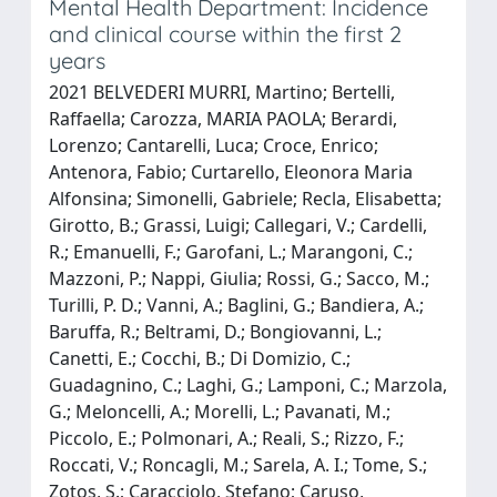
Mental Health Department: Incidence
and clinical course within the first 2
years
2021 BELVEDERI MURRI, Martino; Bertelli,
Raffaella; Carozza, MARIA PAOLA; Berardi,
Lorenzo; Cantarelli, Luca; Croce, Enrico;
Antenora, Fabio; Curtarello, Eleonora Maria
Alfonsina; Simonelli, Gabriele; Recla, Elisabetta;
Girotto, B.; Grassi, Luigi; Callegari, V.; Cardelli,
R.; Emanuelli, F.; Garofani, L.; Marangoni, C.;
Mazzoni, P.; Nappi, Giulia; Rossi, G.; Sacco, M.;
Turilli, P. D.; Vanni, A.; Baglini, G.; Bandiera, A.;
Baruffa, R.; Beltrami, D.; Bongiovanni, L.;
Canetti, E.; Cocchi, B.; Di Domizio, C.;
Guadagnino, C.; Laghi, G.; Lamponi, C.; Marzola,
G.; Meloncelli, A.; Morelli, L.; Pavanati, M.;
Piccolo, E.; Polmonari, A.; Reali, S.; Rizzo, F.;
Roccati, V.; Roncagli, M.; Sarela, A. I.; Tome, S.;
Zotos, S.; Caracciolo, Stefano; Caruso,