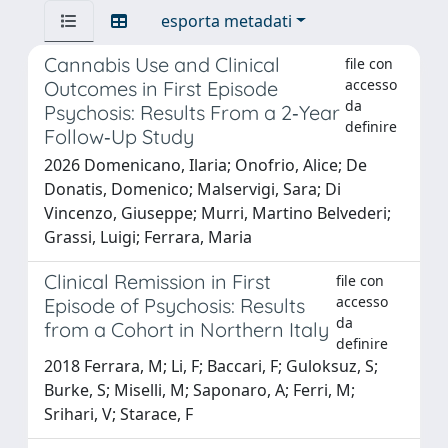
esporta metadati
Cannabis Use and Clinical
file con
accesso
Outcomes in First Episode
da
Psychosis: Results From a 2‐Year
definire
Follow‐Up Study
2026 Domenicano, Ilaria; Onofrio, Alice; De
Donatis, Domenico; Malservigi, Sara; Di
Vincenzo, Giuseppe; Murri, Martino Belvederi;
Grassi, Luigi; Ferrara, Maria
Clinical Remission in First
file con
accesso
Episode of Psychosis: Results
da
from a Cohort in Northern Italy
definire
2018 Ferrara, M; Li, F; Baccari, F; Guloksuz, S;
Burke, S; Miselli, M; Saponaro, A; Ferri, M;
Srihari, V; Starace, F